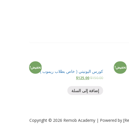
تخفيض!
تخفيض!
كورس اليونيتي ( خاص بطلاب ريموب )
$
125.00
$
150.00
إضافة إلى السلة
Copyright © 2026 Remob Academy | Powered by [Re