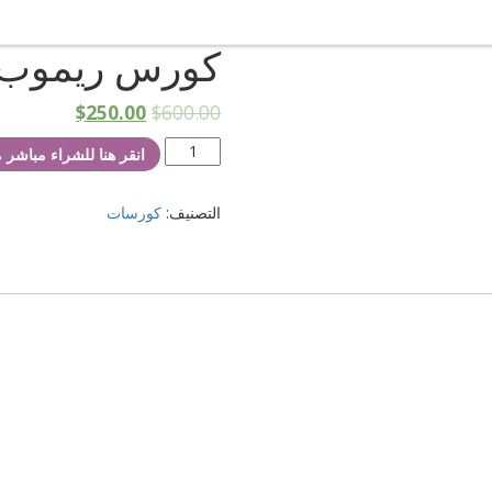
كورس ريموب +
$
250.00
$
600.00
انقر هنا للشراء مباشر
التصنيف:
كورسات