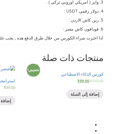
3. وايز ( امريكي اوروبي تركي ) .
4. دولار رقمي USDT :
5. زين كاش الاردن :
6. فودافون كاش مصر :
اذا اخترت شراء الكورس من خلال طرق الدفع هذه , يجب عليك 
منتجات ذات صلة
تخفيض!
كورس الذكاء الاصطناعي
استراتيجي
$
99.00
$
150.00
$
39.00
إضافة إلى السلة
إضافة 