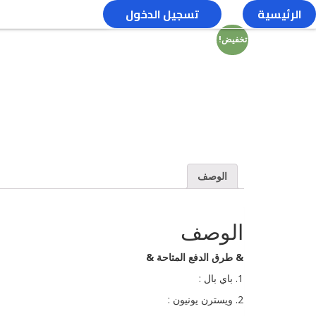
الرئيسية
تسجيل الدخول
تخفيض!
الوصف
الوصف
& طرق الدفع المتاحة &
1. باي بال :
2. ويسترن يونيون :